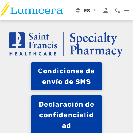
Ir
al
ES
contenido
Mi portal
Teléfono
Condiciones de
envío de SMS
Declaración de
confidencialid
ad