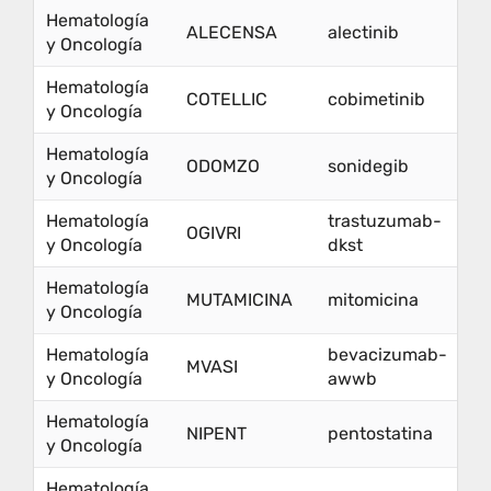
Hematología
ALECENSA
alectinib
y Oncología
Hematología
COTELLIC
cobimetinib
y Oncología
Hematología
ODOMZO
sonidegib
y Oncología
Hematología
trastuzumab-
OGIVRI
y Oncología
dkst
Hematología
MUTAMICINA
mitomicina
y Oncología
Hematología
bevacizumab-
MVASI
y Oncología
awwb
Hematología
NIPENT
pentostatina
y Oncología
Hematología