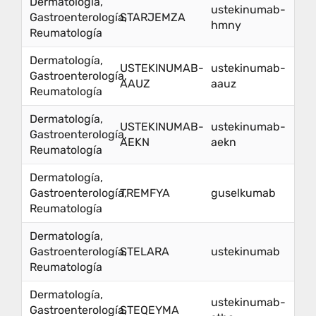
Dermatología,
ustekinumab-
Gastroenterología,
STARJEMZA
hmny
Reumatología
Dermatología,
USTEKINUMAB-
ustekinumab-
Gastroenterología,
AAUZ
aauz
Reumatología
Dermatología,
USTEKINUMAB-
ustekinumab-
Gastroenterología,
AEKN
aekn
Reumatología
Dermatología,
Gastroenterología,
TREMFYA
guselkumab
Reumatología
Dermatología,
Gastroenterología,
STELARA
ustekinumab
Reumatología
Dermatología,
ustekinumab-
Gastroenterología,
STEQEYMA