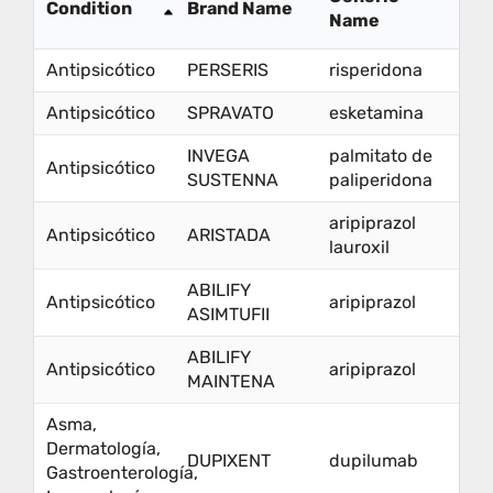
Condition
Brand Name
Name
Antipsicótico
PERSERIS
risperidona
Antipsicótico
SPRAVATO
esketamina
INVEGA
palmitato de
Antipsicótico
SUSTENNA
paliperidona
aripiprazol
Antipsicótico
ARISTADA
lauroxil
ABILIFY
Antipsicótico
aripiprazol
ASIMTUFII
ABILIFY
Antipsicótico
aripiprazol
MAINTENA
Asma,
Dermatología,
DUPIXENT
dupilumab
Gastroenterología,