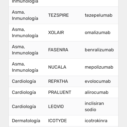
Inmunología
Asma,
TEZSPIRE
tezepelumab
Inmunología
Asma,
XOLAIR
omalizumab
Inmunología
Asma,
FASENRA
benralizumab
Inmunología
Asma,
NUCALA
mepolizumab
Inmunología
Cardiología
REPATHA
evolocumab
Cardiología
PRALUENT
alirocumab
inclisiran
Cardiología
LEQVIO
sodio
Dermatología
ICOTYDE
icotrokinra