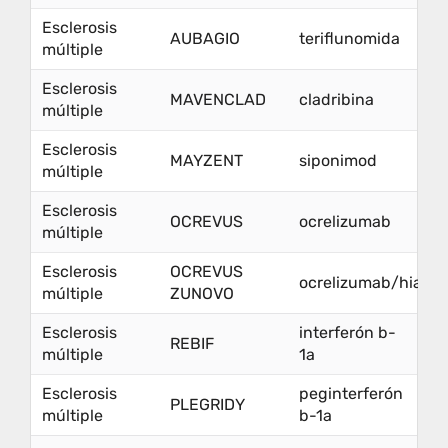
Esclerosis
AUBAGIO
teriflunomida
múltiple
Esclerosis
MAVENCLAD
cladribina
múltiple
Esclerosis
MAYZENT
siponimod
múltiple
Esclerosis
OCREVUS
ocrelizumab
múltiple
Esclerosis
OCREVUS
ocrelizumab/hialur
múltiple
ZUNOVO
Esclerosis
interferón b-
REBIF
múltiple
1a
Esclerosis
peginterferón
PLEGRIDY
múltiple
b-1a