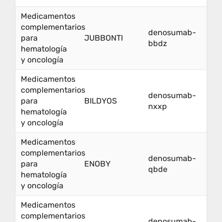
Medicamentos
complementarios
denosumab-
para
JUBBONTI
bbdz
hematología
y oncología
Medicamentos
complementarios
denosumab-
para
BILDYOS
nxxp
hematología
y oncología
Medicamentos
complementarios
denosumab-
para
ENOBY
qbde
hematología
y oncología
Medicamentos
complementarios
denosumab-