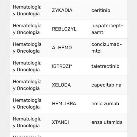
Hematología
ZYKADIA
ceritinib
y Oncología
Hematología
luspatercept-
REBLOZYL
y Oncología
aamt
Hematología
concizumab-
ALHEMO
y Oncología
mtci
Hematología
IBTROZI*
taletrectinib
y Oncología
Hematología
XELODA
capecitabina
y Oncología
Hematología
HEMLIBRA
emicizumab
y Oncología
Hematología
XTANDI
enzalutamida
y Oncología