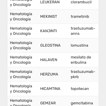
LEUKERAN
clorambucil
y Oncología
Hematología
MEKINIST
trametinib
y Oncología
Hematología
trastuzumab-
KANJINTI
y Oncología
anns
Hematología
GLEOSTINA
lomustina
y Oncología
Hematología
mesilato de
HALAVEN
y Oncología
eribulina
Hematología
trastuzumab-
HERZUMA
y Oncología
pkrb
Hematología
HICAMTINA
topotecan
y Oncología
Hematología
GEMZAR
gemcitabina
y Oncología