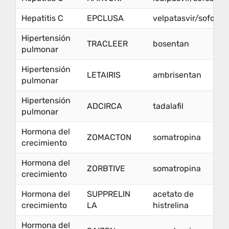
Hepatitis C
EPCLUSA
velpatasvir/sofosbu
Hipertensión
TRACLEER
bosentan
pulmonar
Hipertensión
LETAIRIS
ambrisentan
pulmonar
Hipertensión
ADCIRCA
tadalafil
pulmonar
Hormona del
ZOMACTON
somatropina
crecimiento
Hormona del
ZORBTIVE
somatropina
crecimiento
Hormona del
SUPPRELIN
acetato de
crecimiento
LA
histrelina
Hormona del