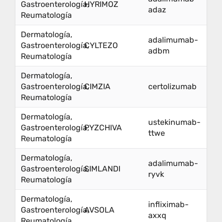
Gastroenterología,
HYRIMOZ
adaz
Reumatología
Dermatología,
adalimumab-
Gastroenterología,
CYLTEZO
adbm
Reumatología
Dermatología,
Gastroenterología,
CIMZIA
certolizumab
Reumatología
Dermatología,
ustekinumab-
Gastroenterología,
PYZCHIVA
ttwe
Reumatología
Dermatología,
adalimumab-
Gastroenterología,
SIMLANDI
ryvk
Reumatología
Dermatología,
infliximab-
Gastroenterología,
AVSOLA
axxq
Reumatología