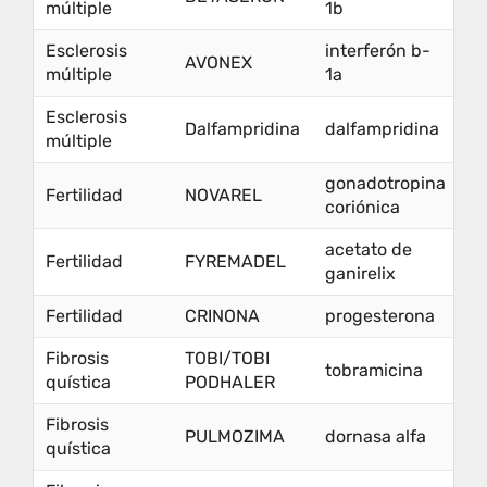
múltiple
1b
Esclerosis
interferón b-
AVONEX
múltiple
1a
Esclerosis
Dalfampridina
dalfampridina
múltiple
gonadotropina
Fertilidad
NOVAREL
coriónica
acetato de
Fertilidad
FYREMADEL
ganirelix
Fertilidad
CRINONA
progesterona
Fibrosis
TOBI/TOBI
tobramicina
quística
PODHALER
Fibrosis
PULMOZIMA
dornasa alfa
quística