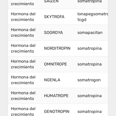
SAIZEN
somatropina
crecimiento
Hormona del
lonapegsomatropin
SKYTROFA
crecimiento
tcgd
Hormona del
SOGROYA
somapacitan
crecimiento
Hormona del
NORDITROPIN
somatropina
crecimiento
Hormona del
OMNITROPE
somatropina
crecimiento
Hormona del
NGENLA
somatrogon
crecimiento
Hormona del
HUMATROPE
somatropina
crecimiento
Hormona del
GENOTROPIN
somatropina
crecimiento