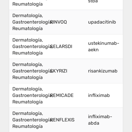
stba
Reumatología
Dermatología,
Gastroenterología,
RINVOQ
upadacitinib
Reumatología
Dermatología,
ustekinumab-
Gastroenterología,
SELARSDI
aekn
Reumatología
Dermatología,
Gastroenterología,
SKYRIZI
risankizumab
Reumatología
Dermatología,
Gastroenterología,
REMICADE
infliximab
Reumatología
Dermatología,
infliximab-
Gastroenterología,
RENFLEXIS
abda
Reumatología