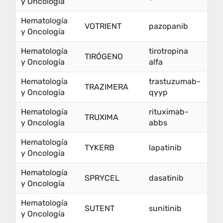
y Oncología
Hematología
VOTRIENT
pazopanib
y Oncología
Hematología
tirotropina
TIRÓGENO
y Oncología
alfa
Hematología
trastuzumab-
TRAZIMERA
y Oncología
qyyp
Hematología
rituximab-
TRUXIMA
y Oncología
abbs
Hematología
TYKERB
lapatinib
y Oncología
Hematología
SPRYCEL
dasatinib
y Oncología
Hematología
SUTENT
sunitinib
y Oncología