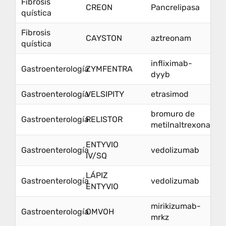
Fibrosis
CREON
Pancrelipasa
quística
Fibrosis
CAYSTON
aztreonam
quística
infliximab-
Gastroenterología
ZYMFENTRA
dyyb
Gastroenterología
VELSIPITY
etrasimod
bromuro de
Gastroenterología
RELISTOR
metilnaltrexona
ENTYVIO
Gastroenterología
vedolizumab
IV/SQ
LÁPIZ
Gastroenterología
vedolizumab
ENTYVIO
mirikizumab-
Gastroenterología
OMVOH
mrkz