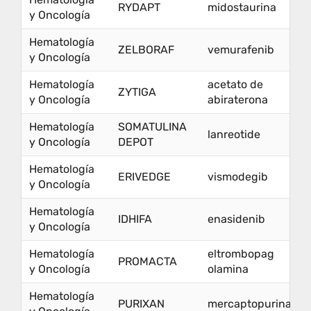
RYDAPT
midostaurina
y Oncología
Hematología
ZELBORAF
vemurafenib
y Oncología
Hematología
acetato de
ZYTIGA
y Oncología
abiraterona
Hematología
SOMATULINA
lanreotide
y Oncología
DEPOT
Hematología
ERIVEDGE
vismodegib
y Oncología
Hematología
IDHIFA
enasidenib
y Oncología
Hematología
eltrombopag
PROMACTA
y Oncología
olamina
Hematología
PURIXAN
mercaptopurina