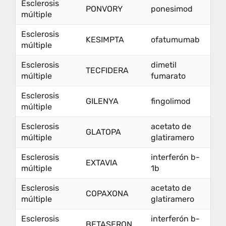
Esclerosis
PONVORY
ponesimod
múltiple
Esclerosis
KESIMPTA
ofatumumab
múltiple
Esclerosis
dimetil
TECFIDERA
múltiple
fumarato
Esclerosis
GILENYA
fingolimod
múltiple
Esclerosis
acetato de
GLATOPA
múltiple
glatiramero
Esclerosis
interferón b-
EXTAVIA
múltiple
1b
Esclerosis
acetato de
COPAXONA
múltiple
glatiramero
Esclerosis
interferón b-
BETASERON