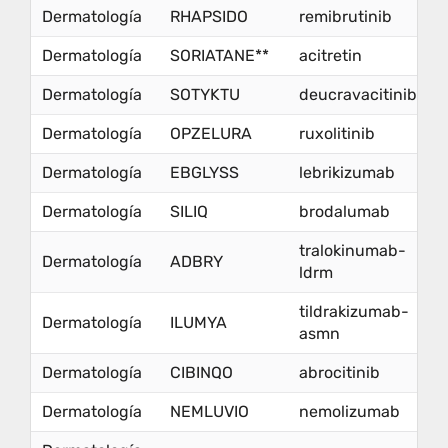
Dermatología
RHAPSIDO
remibrutinib
Dermatología
SORIATANE**
acitretin
Dermatología
SOTYKTU
deucravacitinib
Dermatología
OPZELURA
ruxolitinib
Dermatología
EBGLYSS
lebrikizumab
Dermatología
SILIQ
brodalumab
tralokinumab-
Dermatología
ADBRY
ldrm
tildrakizumab-
Dermatología
ILUMYA
asmn
Dermatología
CIBINQO
abrocitinib
Dermatología
NEMLUVIO
nemolizumab