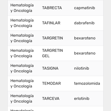
Hematología
TABRECTA
capmatinib
y Oncología
Hematología
TAFINLAR
dabrafenib
y Oncología
Hematología
TARGRETIN
bexaroteno
y Oncología
Hematología
TARGRETIN
bexaroteno
y Oncología
GEL
Hematología
TASIGNA
nilotinib
y Oncología
Hematología
TEMODAR
temozolomida
y Oncología
Hematología
TARCEVA
erlotinib
y Oncología
Hematología