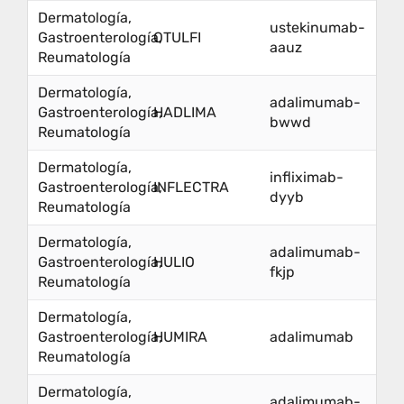
Dermatología,
ustekinumab-
Gastroenterología,
OTULFI
aauz
Reumatología
Dermatología,
adalimumab-
Gastroenterología,
HADLIMA
bwwd
Reumatología
Dermatología,
infliximab-
Gastroenterología,
INFLECTRA
dyyb
Reumatología
Dermatología,
adalimumab-
Gastroenterología,
HULIO
fkjp
Reumatología
Dermatología,
Gastroenterología,
HUMIRA
adalimumab
Reumatología
Dermatología,
adalimumab-