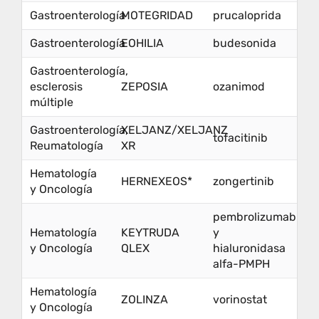
Gastroenterología
MOTEGRIDAD
prucaloprida
Gastroenterología
EOHILIA
budesonida
Gastroenterología,
esclerosis
ZEPOSIA
ozanimod
múltiple
Gastroenterología,
XELJANZ/XELJANZ
tofacitinib
Reumatología
XR
Hematología
HERNEXEOS*
zongertinib
y Oncología
pembrolizumab
Hematología
KEYTRUDA
y
y Oncología
QLEX
hialuronidasa
alfa-PMPH
Hematología
ZOLINZA
vorinostat
y Oncología