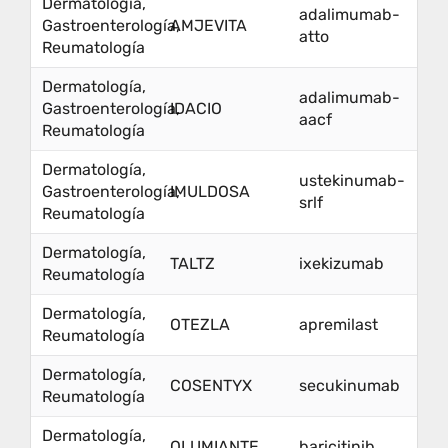
Dermatología,
adalimumab-
Gastroenterología,
AMJEVITA
atto
Reumatología
Dermatología,
adalimumab-
Gastroenterología,
IDACIO
aacf
Reumatología
Dermatología,
ustekinumab-
Gastroenterología,
IMULDOSA
srlf
Reumatología
Dermatología,
TALTZ
ixekizumab
Reumatología
Dermatología,
OTEZLA
apremilast
Reumatología
Dermatología,
COSENTYX
secukinumab
Reumatología
Dermatología,
OLUMIANTE
baricitinib