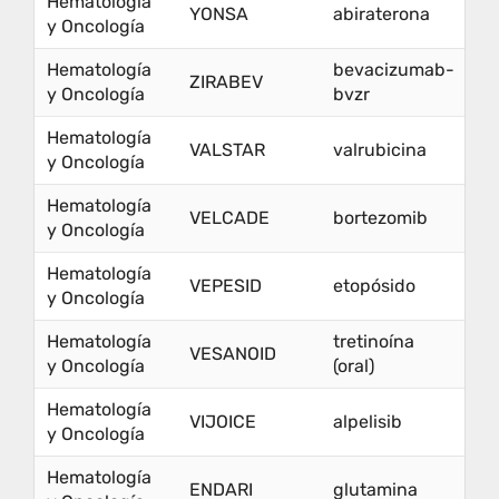
Hematología
YONSA
abiraterona
y Oncología
Hematología
bevacizumab-
ZIRABEV
y Oncología
bvzr
Hematología
VALSTAR
valrubicina
y Oncología
Hematología
VELCADE
bortezomib
y Oncología
Hematología
VEPESID
etopósido
y Oncología
Hematología
tretinoína
VESANOID
y Oncología
(oral)
Hematología
VIJOICE
alpelisib
y Oncología
Hematología
ENDARI
glutamina