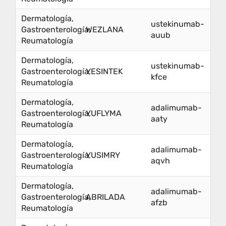
Dermatología,
ustekinumab-
Gastroenterología,
WEZLANA
auub
Reumatología
Dermatología,
ustekinumab-
Gastroenterología,
YESINTEK
kfce
Reumatología
Dermatología,
adalimumab-
Gastroenterología,
YUFLYMA
aaty
Reumatología
Dermatología,
adalimumab-
Gastroenterología,
YUSIMRY
aqvh
Reumatología
Dermatología,
adalimumab-
Gastroenterología,
ABRILADA
afzb
Reumatología