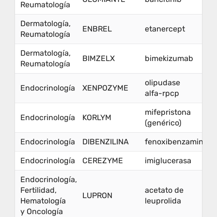
Reumatología
Dermatología,
ENBREL
etanercept
Reumatología
Dermatología,
BIMZELX
bimekizumab
Reumatología
olipudase
Endocrinología
XENPOZYME
alfa-rpcp
mifepristona
Endocrinología
KORLYM
(genérico)
Endocrinología
DIBENZILINA
fenoxibenzamina
Endocrinología
CEREZYME
imiglucerasa
Endocrinología,
Fertilidad,
acetato de
LUPRON
Hematología
leuprolida
y Oncología