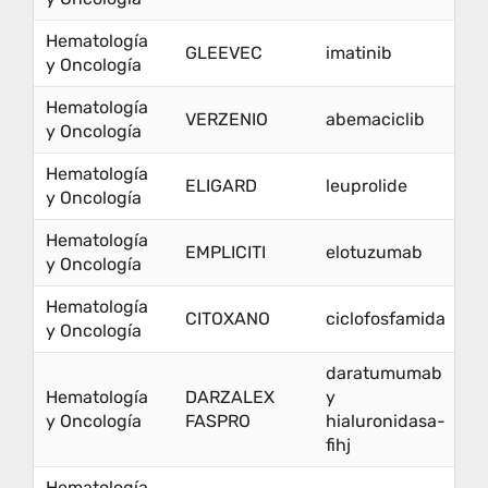
Hematología
GLEEVEC
imatinib
y Oncología
Hematología
VERZENIO
abemaciclib
y Oncología
Hematología
ELIGARD
leuprolide
y Oncología
Hematología
EMPLICITI
elotuzumab
y Oncología
Hematología
CITOXANO
ciclofosfamida
y Oncología
daratumumab
Hematología
DARZALEX
y
y Oncología
FASPRO
hialuronidasa-
fihj
Hematología