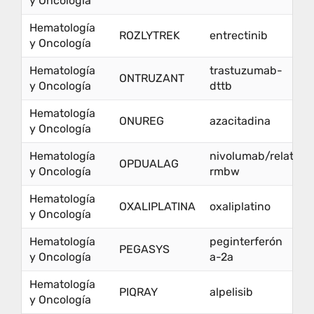
y Oncología
Hematología
ROZLYTREK
entrectinib
y Oncología
Hematología
trastuzumab-
ONTRUZANT
y Oncología
dttb
Hematología
ONUREG
azacitadina
y Oncología
Hematología
nivolumab/relatlim
OPDUALAG
y Oncología
rmbw
Hematología
OXALIPLATINA
oxaliplatino
y Oncología
Hematología
peginterferón
PEGASYS
y Oncología
a-2a
Hematología
PIQRAY
alpelisib
y Oncología