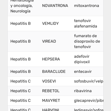
Hematología
y oncología,
NOVANTRONA
mitoxantrona
Neurología
tenofovir
Hepatitis B
VEMLIDY
alafenamida
fumarato de
Hepatitis B
VIREAD
disoproxilo de
tenofovir
adefovir
Hepatitis B
HEPSERA
dipivoxil
Hepatitis B
BARACLUDE
entecavir
Hepatitis C
VOSEVI
sofosbuvir/velpatas
Hepatitis C
REBETOL
ribavirina
Hepatitis C
MAVYRET
glecaprevir/pibrent
Hepatitis C
HARVONI
ledipasvir/sofosbuv